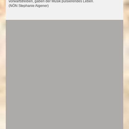
vorwärtstreiben, gaben der Musik pulsierendes Leben.
(NÖN Stephanie Aigener)