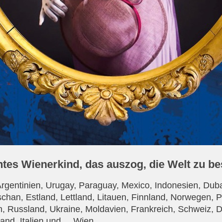
htes Wienerkind, das auszog, die Welt zu be
Argentinien, Urugay, Paraguay, Mexico, Indonesien, Duba
chan, Estland, Lettland, Litauen, Finnland, Norwegen, P
, Russland, Ukraine, Moldavien, Frankreich, Schweiz, 
nd, Italien und.....Wien