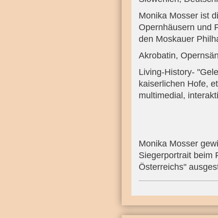
Monika Mosser ist d
Opernhäusern und Ph
den Moskauer Philh
Akrobatin, Opernsän
Living-History- "Gel
kaiserlichen Hofe, e
multimedial, interak
Monika Mosser gewin
Siegerportrait beim 
Österreichs" ausgest